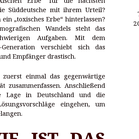
xischen Erbe“ für die nächsten
die Süddeutsche mit ihrem Urteil?
h ein „toxisches Erbe“ hinterlassen?
2
emografischen Wandels steht das
chwierigen Aufgaben. Mit dem
-Generation verschiebt sich das
 und Empfänger drastisch.
 zuerst einmal das gegenwärtige
tät zusammenfassen. Anschließend
e Lage in Deutschland und die
ösungsvorschläge eingehen, um
elangen.
IST DAS