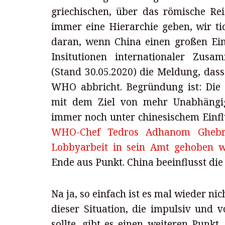
griechischen, über das römische Re
immer eine Hierarchie geben, wir ti
daran, wenn China einen großen Ei
Insitutionen internationaler Zusa
(Stand 30.05.2020) die Meldung, da
WHO abbricht. Begründung ist: Di
mit dem Ziel von mehr Unabhängi
immer noch unter chinesischem Einfl
WHO-Chef Tedros Adhanom Ghebre
Lobbyarbeit in sein Amt gehoben w
Ende aus Punkt. China beeinflusst di
Na ja, so einfach ist es mal wieder 
dieser Situation, die impulsiv und v
sollte, gibt es einen weiteren Punk