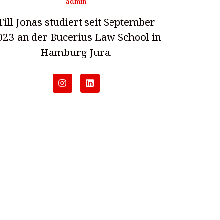
admin
Till Jonas studiert seit September
023 an der Bucerius Law School in
Hamburg Jura.
I
L
n
i
s
n
t
k
a
e
g
d
r
i
a
n
m