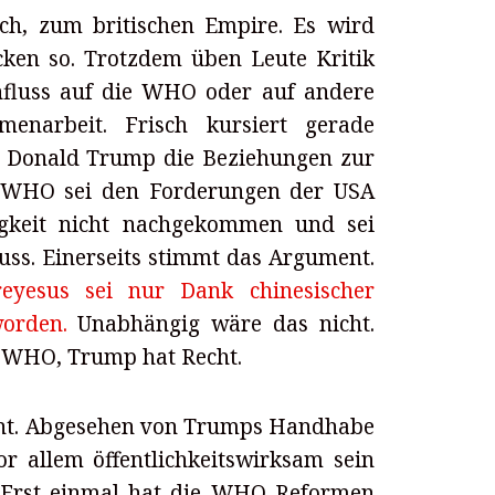
ich, zum britischen Empire. Es wird
cken so. Trotzdem üben Leute Kritik
nfluss auf die WHO oder auf andere
mmenarbeit. Frisch kursiert gerade
ss Donald Trump die Beziehungen zur
e WHO sei den Forderungen der USA
gkeit nicht nachgekommen und sei
uss. Einerseits stimmt das Argument.
yesus sei nur Dank chinesischer
orden.
Unabhängig wäre das nicht.
e WHO, Trump hat Recht.
nicht. Abgesehen von Trumps Handhabe
or allem öffentlichkeitswirksam sein
t. Erst einmal hat die WHO Reformen